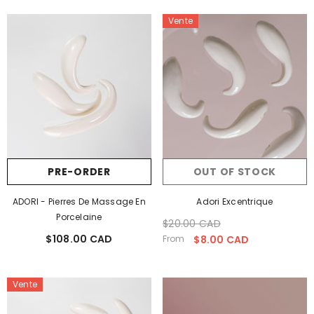
Vente
PRE-ORDER
OUT OF STOCK
ADORI - Pierres De Massage En
Adori Excentrique
Porcelaine
$20.00 CAD
Prix
Prix
$108.00 CAD
Prix
habituel
soldé
From
$8.00 CAD
habituel
Vente