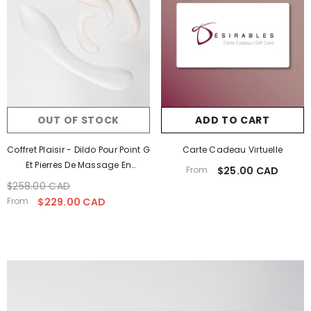
OUT OF STOCK
ADD TO CART
Coffret Plaisir - Dildo Pour Point G
Carte Cadeau Virtuelle
Et Pierres De Massage En
From
$25.00 CAD
Prix
Porcelaine
$258.00 CAD
Prix
Prix
habituel
habituel
soldé
From
$229.00 CAD