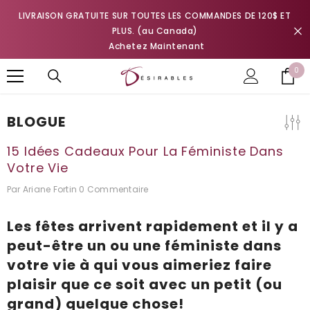
IGNORER ET PASSER AU CONTENU
LIVRAISON GRATUITE SUR TOUTES LES COMMANDES DE 120$ ET
PLUS. (au Canada)
Achetez Maintenant
0
0
it
BLOGUE
15 Idées Cadeaux Pour La Féministe Dans
Votre Vie
Par
Ariane Fortin
0 Commentaire
Les fêtes arrivent rapidement et il y a
peut-être un ou une féministe dans
votre vie à qui vous aimeriez faire
plaisir que ce soit avec un petit (ou
grand) quelque chose!