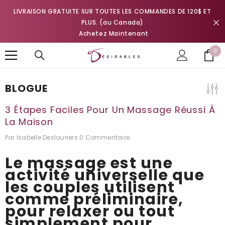
IGNORER ET PASSER AU CONTENU
LIVRAISON GRATUITE SUR TOUTES LES COMMANDES DE 120$ ET
PLUS. (au Canada)
Achetez Maintenant
0
0
it
BLOGUE
3 Étapes Faciles Pour Un Massage Réussi À
La Maison
Par
Isabelle Deslauriers
0 Commentaire
Le massage est une
activité universelle que
les couples utilisent
comme préliminaire,
pour relaxer ou tout
simplement pour