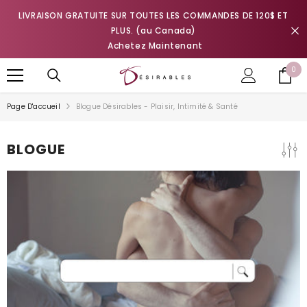
IGNORER ET PASSER AU CONTENU
LIVRAISON GRATUITE SUR TOUTES LES COMMANDES DE 120$ ET
PLUS. (au Canada)
Achetez Maintenant
0
0
it
Page D'accueil
Blogue Désirables - Plaisir, Intimité & Santé
BLOGUE